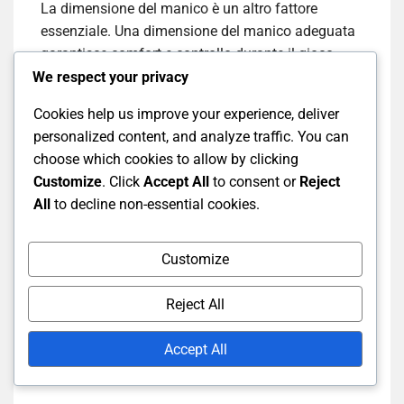
La dimensione del manico è un altro fattore
essenziale. Una dimensione del manico adeguata
garantisce comfort e controllo durante il gioco.
Generalmente, manici più piccoli consentono
We respect your privacy
maggiore azione del polso, il che può essere
Cookies help us improve your experience, deliver
vantaggioso per colpi rapidi, mentre manici più
personalized content, and analyze traffic. You can
grandi forniscono maggiore stabilità per colpi
choose which cookies to allow by clicking
potenti.
Customize
. Click
Accept All
to consent or
Reject
All
to decline non-essential cookies.
La tensione delle corde gioca anche un ruolo
cruciale nelle prestazioni. Tensioni più elevate
offrono un migliore controllo e rotazione, adatte
Customize
per i giocatori avanzati, mentre tensioni più basse
Reject All
forniscono più potenza e una sensazione più
morbida, che può essere vantaggiosa per i
Accept All
principianti che stanno ancora sviluppando la
propria tecnica.