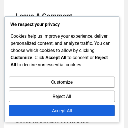
Leave A Comment
We respect your privacy
Your
Your
Comme
Cookies help us improve your experience, deliver
Name
Email
personalized content, and analyze traffic. You can
choose which cookies to allow by clicking
Customize
. Click
Accept All
to consent or
Reject
All
to decline non-essential cookies.
Customize
Reject All
Accept All
Save my name, email, and website in this
browser for the next time I comment.